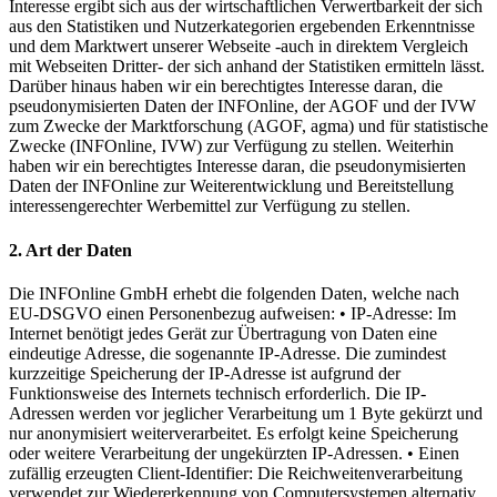
Interesse ergibt sich aus der wirtschaftlichen Verwertbarkeit der sich
aus den Statistiken und Nutzerkategorien ergebenden Erkenntnisse
und dem Marktwert unserer Webseite -auch in direktem Vergleich
mit Webseiten Dritter- der sich anhand der Statistiken ermitteln lässt.
Darüber hinaus haben wir ein berechtigtes Interesse daran, die
pseudonymisierten Daten der INFOnline, der AGOF und der IVW
zum Zwecke der Marktforschung (AGOF, agma) und für statistische
Zwecke (INFOnline, IVW) zur Verfügung zu stellen. Weiterhin
haben wir ein berechtigtes Interesse daran, die pseudonymisierten
Daten der INFOnline zur Weiterentwicklung und Bereitstellung
interessengerechter Werbemittel zur Verfügung zu stellen.
2. Art der Daten
Die INFOnline GmbH erhebt die folgenden Daten, welche nach
EU-DSGVO einen Personenbezug aufweisen: • IP-Adresse: Im
Internet benötigt jedes Gerät zur Übertragung von Daten eine
eindeutige Adresse, die sogenannte IP-Adresse. Die zumindest
kurzzeitige Speicherung der IP-Adresse ist aufgrund der
Funktionsweise des Internets technisch erforderlich. Die IP-
Adressen werden vor jeglicher Verarbeitung um 1 Byte gekürzt und
nur anonymisiert weiterverarbeitet. Es erfolgt keine Speicherung
oder weitere Verarbeitung der ungekürzten IP-Adressen. • Einen
zufällig erzeugten Client-Identifier: Die Reichweitenverarbeitung
verwendet zur Wiedererkennung von Computersystemen alternativ