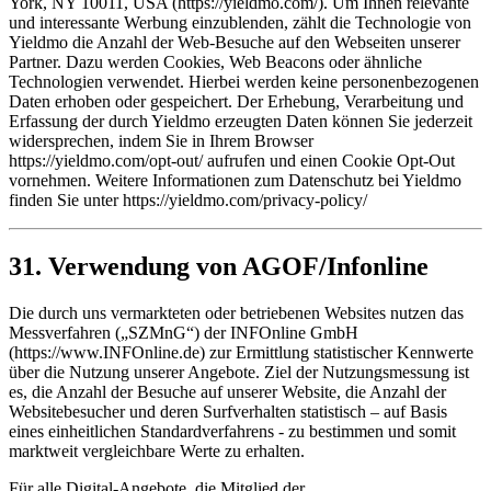
York, NY 10011, USA (https://yieldmo.com/). Um Ihnen relevante
und interessante Werbung einzublenden, zählt die Technologie von
Yieldmo die Anzahl der Web-Besuche auf den Webseiten unserer
Partner. Dazu werden Cookies, Web Beacons oder ähnliche
Technologien verwendet. Hierbei werden keine personenbezogenen
Daten erhoben oder gespeichert. Der Erhebung, Verarbeitung und
Erfassung der durch Yieldmo erzeugten Daten können Sie jederzeit
widersprechen, indem Sie in Ihrem Browser
https://yieldmo.com/opt-out/ aufrufen und einen Cookie Opt-Out
vornehmen. Weitere Informationen zum Datenschutz bei Yieldmo
finden Sie unter https://yieldmo.com/privacy-policy/
31. Verwendung von AGOF/Infonline
Die durch uns vermarkteten oder betriebenen Websites nutzen das
Messverfahren („SZMnG“) der INFOnline GmbH
(https://www.INFOnline.de) zur Ermittlung statistischer Kennwerte
über die Nutzung unserer Angebote. Ziel der Nutzungsmessung ist
es, die Anzahl der Besuche auf unserer Website, die Anzahl der
Websitebesucher und deren Surfverhalten statistisch – auf Basis
eines einheitlichen Standardverfahrens - zu bestimmen und somit
marktweit vergleichbare Werte zu erhalten.
Für alle Digital-Angebote, die Mitglied der