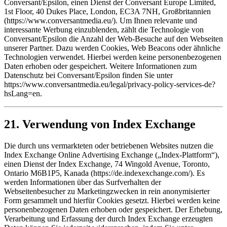
Conversant/Epsilon, einen Dienst der Conversant Europe Limited,
1st Floor, 40 Dukes Place, London, EC3A 7NH, Großbritannien
(https://www.conversantmedia.eu/). Um Ihnen relevante und
interessante Werbung einzublenden, zählt die Technologie von
Conversant/Epsilon die Anzahl der Web-Besuche auf den Webseiten
unserer Partner. Dazu werden Cookies, Web Beacons oder ähnliche
Technologien verwendet. Hierbei werden keine personenbezogenen
Daten erhoben oder gespeichert. Weitere Informationen zum
Datenschutz bei Conversant/Epsilon finden Sie unter
https://www.conversantmedia.eu/legal/privacy-policy-services-de?
hsLang=en.
21. Verwendung von Index Exchange
Die durch uns vermarkteten oder betriebenen Websites nutzen die
Index Exchange Online Advertising Exchange („Index-Plattform“),
einen Dienst der Index Exchange, 74 Wingold Avenue, Toronto,
Ontario M6B1P5, Kanada (https://de.indexexchange.com/). Es
werden Informationen über das Surfverhalten der
Webseitenbesucher zu Marketingzwecken in rein anonymisierter
Form gesammelt und hierfür Cookies gesetzt. Hierbei werden keine
personenbezogenen Daten erhoben oder gespeichert. Der Erhebung,
Verarbeitung und Erfassung der durch Index Exchange erzeugten